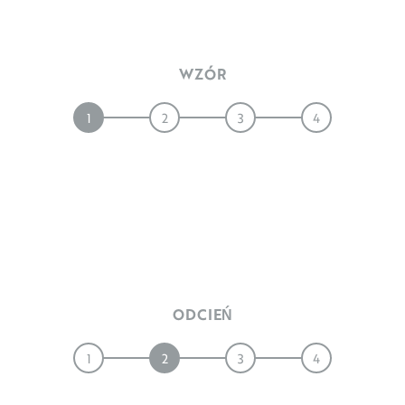
WZÓR
1
2
3
4
DREWNO
KAMIEŃ
ODCIEŃ
1
2
3
4
JASNE
ŚREDNIE
CIEMNE