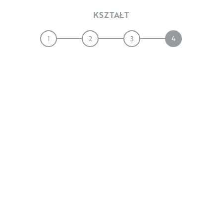
KSZTAŁT
1
2
3
4
JODŁA
DESKA
ANGIELSKA