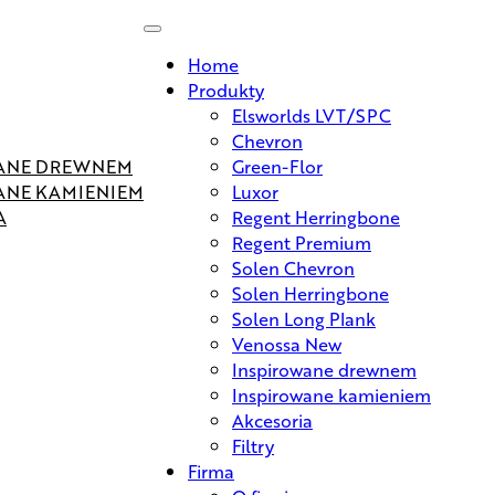
Home
Produkty
Elsworlds LVT/SPC
Chevron
ANE DREWNEM
Green-Flor
ANE KAMIENIEM
Luxor
A
Regent Herringbone
Regent Premium
Solen Chevron
Solen Herringbone
Solen Long Plank
Venossa New
Inspirowane drewnem
Inspirowane kamieniem
Akcesoria
Filtry
Firma