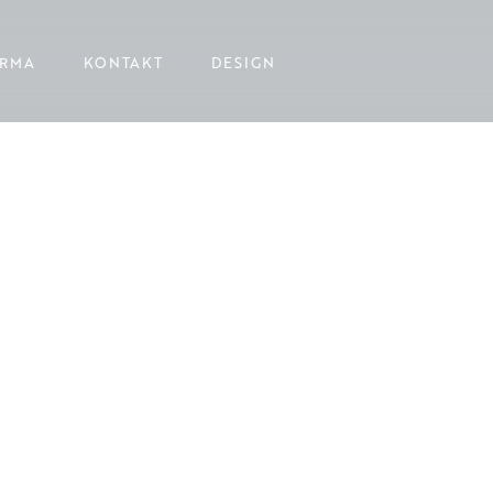
IRMA
KONTAKT
DESIGN
OWANE DREWNEM
WANE KAMIENIEM
IA