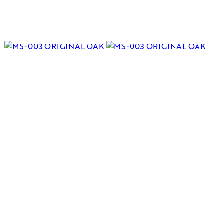
KOLOR: MS-003 ORIGINAL OAK
MONTAŻ: CLICK SYSTEM
WYMIARY: 1230 X 180 MM
GRUBOŚĆ: 5.5 MM