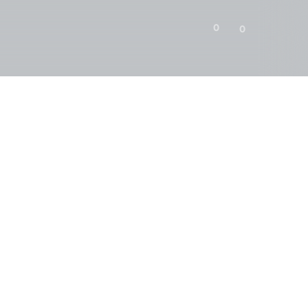
0
0
SPEC
DWU
WIĘCEJ
PRÓBKA
PORÓWNAJ