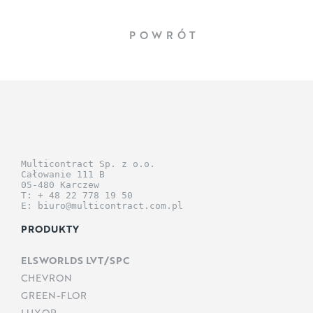
POWRÓT
Multicontract Sp. z o.o.
Całowanie 111 B
05-480 Karczew
T: + 48 22 778 19 50
E: biuro@multicontract.com.pl
PRODUKTY
ELSWORLDS LVT/SPC
CHEVRON
GREEN-FLOR
LUXOR