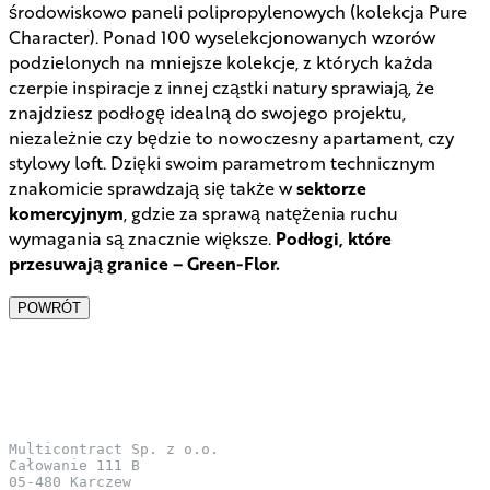
środowiskowo paneli polipropylenowych (kolekcja Pure
Character). Ponad 100 wyselekcjonowanych wzorów
podzielonych na mniejsze kolekcje, z których każda
czerpie inspiracje z innej cząstki natury sprawiają, że
znajdziesz podłogę idealną do swojego projektu,
niezależnie czy będzie to nowoczesny apartament, czy
stylowy loft. Dzięki swoim parametrom technicznym
znakomicie sprawdzają się także w
sektorze
komercyjnym
, gdzie za sprawą natężenia ruchu
wymagania są znacznie większe.
Podłogi, które
przesuwają granice – Green-Flor.
POWRÓT
Multicontract Sp. z o.o.
Całowanie 111 B
05-480 Karczew