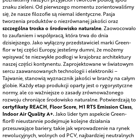
znaku zieleni. Od pierwszego momentu zorientowaliśmy
się, że nasze filozofie są niemal identyczne. Pasja
tworzenia produktów o niezrównanej jakości oraz
szczególna troska o środowisko naturalne
. Zaowocowało
to zaufaniem i współpracą, która trwa do dnia
dzisiejszego. Jako wyłączny przedstawiciel marki Green-
flor w tej części Europy, jesteśmy dumni, że możemy
wpisywać te niezwykłe podłogi w krajobraz architektury
naszej części kontynentu. Zaprojektowane w światowym
sercu zaawansowanych technologii i elektroniki –
Tajwanie, stanowią wyznacznik jakości w branży na całym
globie. Każdy etap produkcji oparty jest o rygorystyczne
normy, ale co ważniejsze o zasady zrównoważonego
rozwoju chroniące środowisko naturalne. Potwierdzają to
certyfikaty REACH, Floor Score, M1 RTS Emission Class,
Indoor Air Quality A+.
Jako lider tym aspekcie Green-
flor® nieustannie podejmuje kolejne działania
przesuwające bariery, takie jak wprowadzenie na rynek
rewolucyjnych, wolnych od PCV, najbardziej neutralnych