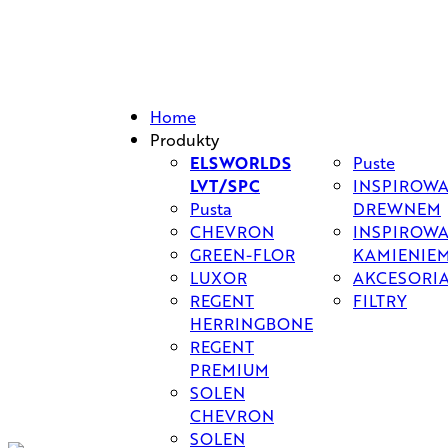
Przejdź
do
treści
Home
Produkty
ELSWORLDS
Puste
LVT/SPC
INSPIROW
Pusta
DREWNEM
CHEVRON
INSPIROW
GREEN-FLOR
KAMIENIE
LUXOR
AKCESORI
REGENT
FILTRY
HERRINGBONE
REGENT
PREMIUM
SOLEN
CHEVRON
SOLEN